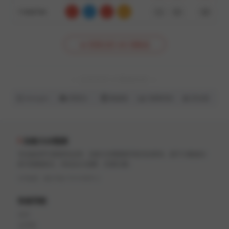
11344744
2
2
2
06
大
单
错
查看全部 423 期数据
— 合作伙伴 & 数据支持 —
Google
阿里云
数据堂
智算科技
安全盾
加拿大28预测
专业提供PC蛋蛋幸运28、加拿大28预测开奖历史查询。基于大数据分
析与智能算法，本站永久免费，无需注册。
ICP备案：豫ICP备17010199号-2
快速导航
首页
走势图