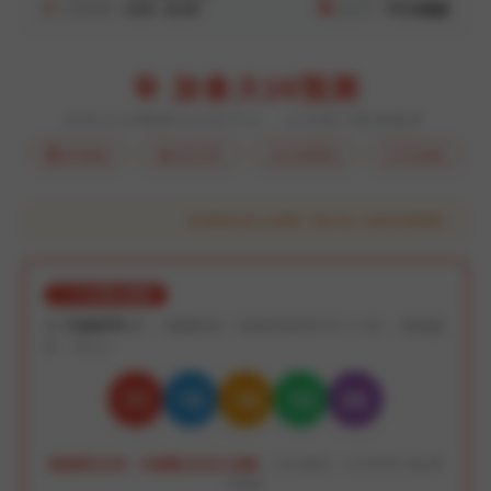
工作时间：
8:00 - 24:00
公众号：
PC28预测
🎯 加拿大28预测
加拿大28预测与分析平台 · 企业级大数据服务
实时数据
算法分析
走势图表
专业策略
商务合作 认准唯一用户名 / 没有任何群聊 / 站长担保 💛
⭐ 今日重点预测
第
11344775
期 ｜ 预测时间：2026年08月07日 11:52 ｜ 数据版
本：V3.2.1
11
15
14
13
05
根据算法分析，本期重点关注大单数
｜ 算法模型：LSTM-BP 混合神
经网络