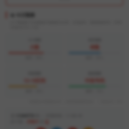
📊 今日预测
以下预测基于历史数据与智能算法分析，仅供参考。预测更新时间：2026
年08月07日 11:52
大小预测
单双预测
大数
单数
概率：68%
概率：62%
和值预测
极值预测
13-15区间
中段号码
概率：55%
概率：72%
根据最近50期数据分析，大数据预测概率较高。 ｜ 置信区间：95%
第
11344774
期 ｜ 开奖时间：11:52:18
距下期：
开奖中
秒