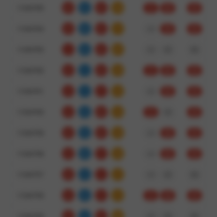
11344765
8
2
6
16
大
双
对
11344764
9
8
0
17
小
单
对
11344763
1
0
6
07
大
双
错
11344762
6
1
9
16
大
双
对
11344761
4
1
7
12
大
双
对
11344760
2
3
9
14
大
单
对
11344759
8
3
8
19
小
单
对
11344758
3
8
7
18
小
双
对
11344757
9
7
1
17
小
双
错
11344756
5
5
7
17
大
单
对
11344755
5
2
2
09
大
双
错