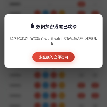
3466831
—
—
虎
3466830
8
8
5
21
龙
对
3466829
8
0
8
16
虎
错
数据加密通道已就绪
3466828
2
9
1
12
虎
错
已为您过滤广告垃圾节点，请点击下方按钮接入核心数据服
务。
3466827
2
7
3
12
龙
错
3466826
0
2
3
05
龙
错
安全接入 立即访问
3466825
4
6
0
10
虎
错
3466824
9
5
0
14
虎
错
3466823
7
9
2
18
龙
对
3466822
4
3
1
08
龙
对
3466821
3
3
5
11
龙
错