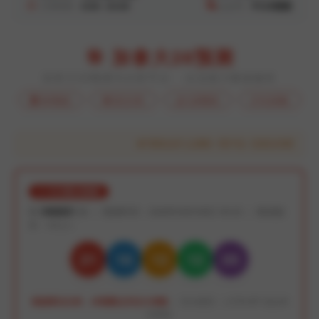
工作时间：
8:00 - 24:00
公众号：
PC28预测
🎯 加拿大28预测
加拿大28预测与分析平台 · 企业级大数据服务
实时数据
算法分析
走势图表
专业策略
商务合作 认准唯一用户名 / 没有任何群聊 / 站长担保 
⭐ 今日重点预测
第
3466831
期 ｜ 预测时间：2026年08月08日 06:22 ｜ 数据版
本：V3.2.1
21
16
12
12
05
根据算法分析，本期重点关注大单数
｜ 算法模型：LSTM-BP 混合神
经网络