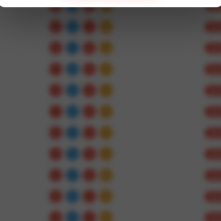
6
8
9
23
杀小
3
4
1
08
杀小
6
1
9
16
杀小
7
2
9
18
杀小
9
2
5
16
杀小
1
2
9
12
杀小
0
7
5
12
杀大
3
4
5
12
杀大
5
1
2
08
杀小
9
9
1
19
杀大
3
4
1
08
杀大