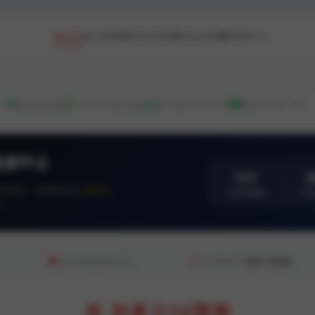
首页
走势图
历史开奖
算法说明
帮助中心
数据加密传输
7x24小时实时更新
累计分析 10000+ 期
服务 50000+ 用户
预测平台
151
络算法 · 准确率高达
98.6%
已分析期数
当
步
service@pc28.com
工作时间：
8:00 - 24:00
🎯 加拿大28预测