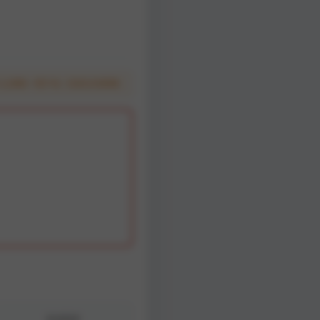
/ 没有任何群聊 / 站长担保 💛 ｜ 本站永久免费 · 无需注册 · 企业级数据安全保障
极值预测