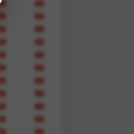
双
对
单
对
双
对
双
对
双
对
单
对
单
对
单
对
单
对
双
对
单
对