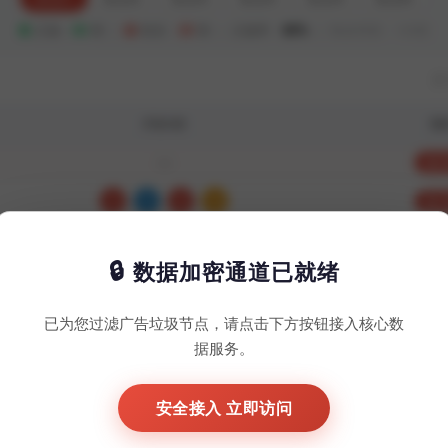
正确：
80
期 ｜
错误：
20
期 ｜ 正确率：
80%
｜
数据周期：100期
共
开奖内容
预
—
杀大
0
7
8
15
杀小
5
0
8
13
杀大
数据加密通道已就绪
1
7
0
08
杀小
已为您过滤广告垃圾节点，请点击下方按钮接入核心数
4
4
4
12
杀大
据服务。
4
9
9
22
杀小
安全接入 立即访问
8
3
9
20
杀小