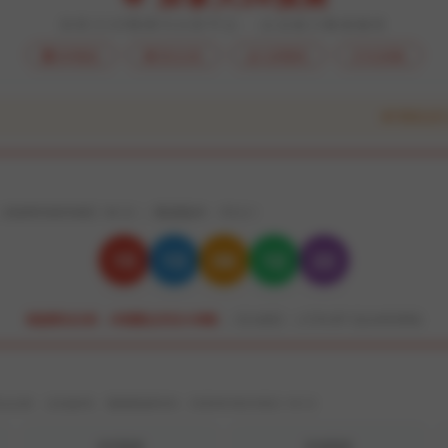
加拿大28预测与分析平台 · 企业级大数据服务
实时数据
算法分析
走势图表
专业策略
商务合作 认准唯一用户名 
26年08月08日 18:12 ｜ 数据版本：V3.2.1
15
13
08
12
22
根据算法分析，本期重点关注大单数
｜ 算法模型：LSTM-BP 混合神经网络
析，仅供参考。预测更新时间：2026年08月08日 18:12
单双预测
和值预测