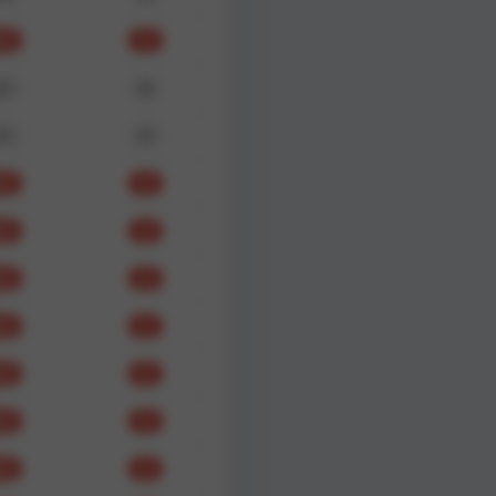
单
对
双
错
双
错
双
对
双
对
双
对
双
对
单
对
单
对
双
对