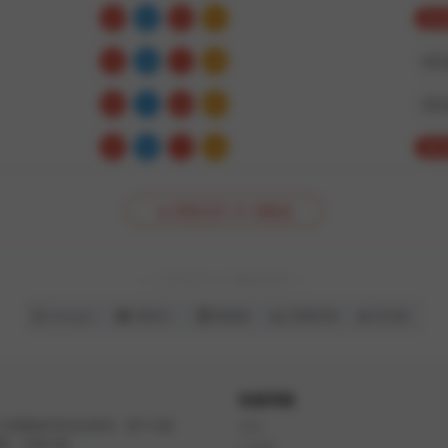
0
6
5
11
杀小
4
8
7
19
杀大
6
7
8
21
杀大
5
8
1
14
杀小
查看全部 151 期数据
— 合作伙伴 & 数据支持 —
Google
阿里云
数据堂
智算科技
安全盾
快速导航
大28预测开奖历史查询。基于大数
首页
费，无需注册。
走势图