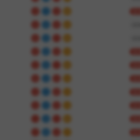
4
1
3
08
杀小
9
4
9
22
杀大
8
5
7
20
杀大
6
2
6
14
杀小
2
5
1
08
杀大
8
3
3
14
杀小
4
1
8
13
杀小
0
7
5
12
杀小
1
3
1
05
杀大
7
6
4
17
杀小