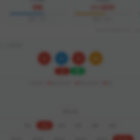
单数
13-15区间
概率：62%
概率：55%
根据最近50期数据分析，大数
11:57:47
+
+
=
5
6
9
20
大
双
大单未开：
02
期
小双未开：
04
期
小单未开：
05
期
加拿大28
组合
杀组
双项
四余
双组
龙虎
算法01
算法02
算法03
算法04
算法05
算法06