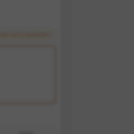
 没有任何群聊 / 站长担保 💛 ｜ 本站永久免费 · 无需注册 · 企业级数据安全保障
极值预测