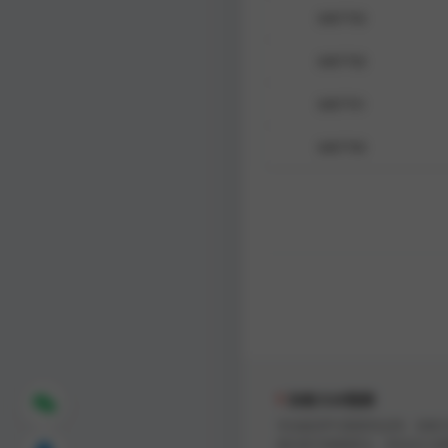
3467703
3467702
3467701
3467700
加拿大28预测
专业提供PC蛋蛋幸运28、加拿
据分析与智能算法，本站永久免