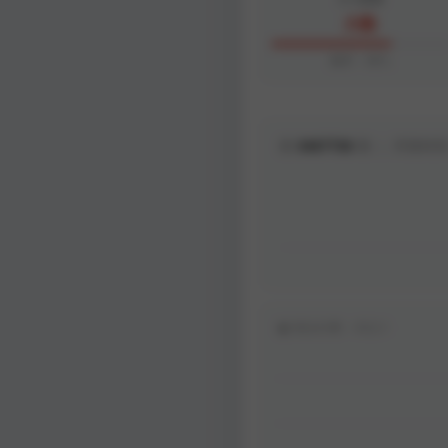
大数
概率：68%
第
3467730
期 ｜ 开奖时间：
算法引擎：V3.2.1