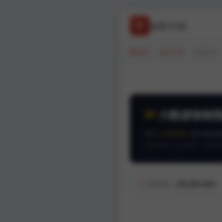
加拿大28
首页
/
加拿大28
/
预测分析
大数据智能
基于
LSTM-BP
混合神经网
数据来源：官方开奖 · 实时同
客服热线：
400-888-6666