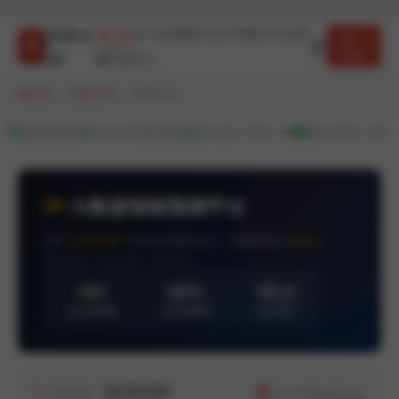
加拿大
首页
走势图
历史开奖
算法说明
28
登录
帮助中心
首页
/
加拿大28
/
预测分析
数据加密传输
7x24小时实时更新
累计分析 10000+ 期
服务 50000+ 用户
大数据智能预测平台
基于
LSTM-BP
混合神经网络算法 · 准确率高达
98.6%
数据来源：官方开奖 · 实时同步
151
53%
V3.2
已分析期数
当前准确率
算法版本
客服热线：
400-888-6666
service@pc28.com