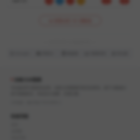
3467151
9
3
7
19
大
对
查看全部 151 期数据
— 合作伙伴 & 数据支持 —
Google
阿里云
数据堂
智算科技
安全盾
加拿大28预测
专业提供PC蛋蛋幸运28、加拿大28预测开奖历史查询。基于大数据分
析与智能算法，本站永久免费，无需注册。
ICP备案：豫ICP备17010199号-2
快速导航
首页
走势图
历史开奖