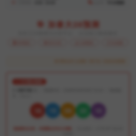
工作时间：
8:00 - 24:00
公众号：
PC28预测
🎯 加拿大28预测
加拿大28预测与分析平台 · 企业级大数据服务
实时数据
算法分析
走势图表
专业策略
商务合作 认准唯一用户名 / 没有任何群聊 / 站长担保 💛
⭐ 今日重点预测
第
3467182
期 ｜ 预测时间：2026年08月09日 03:24 ｜ 数据版
本：V3.2.1
18
15
09
22
10
根据算法分析，本期重点关注大单数
｜ 算法模型：LSTM-BP 混合神
经网络