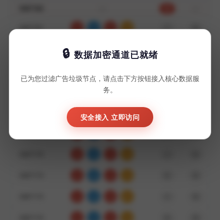
3467182
—
—
单
3467181
4
6
8
18
小
错
3467180
5
8
2
15
双
错
数据加密通道已就绪
3467179
8
0
1
09
小
对
已为您过滤广告垃圾节点，请点击下方按钮接入核心数据服
务。
3467178
6
8
8
22
双
对
3467177
6
4
0
10
小
对
安全接入 立即访问
3467176
8
8
3
19
双
错
3467175
8
3
3
14
小
错
3467174
0
8
5
13
双
错
3467173
4
3
0
07
大
错
3467172
6
3
9
18
单
错