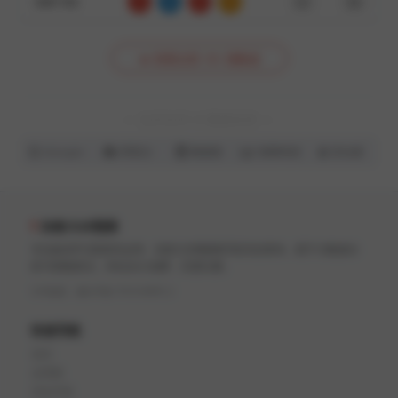
3467164
1
9
7
17
双
错
查看全部 151 期数据
— 合作伙伴 & 数据支持 —
Google
阿里云
数据堂
智算科技
安全盾
加拿大28预测
专业提供PC蛋蛋幸运28、加拿大28预测开奖历史查询。基于大数据分
析与智能算法，本站永久免费，无需注册。
ICP备案：豫ICP备17010199号-2
快速导航
首页
走势图
历史开奖