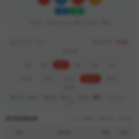
小
双
大双未开：
01
期
大单未开：
03
期
小单未开：
04
期
算法引擎：V3.2.1
当前模式：
专业版
加拿大28
组合
杀组
双项
四余
双组
龙虎
算法01
算法02
算法03
算法04
算法05
算法06
正确：
46
期 ｜
错误：
54
期 ｜ 正确率：
46%
｜
数据周期：
100期
历史开奖记录
共 151 期数据 ｜ 数据来源：官方开奖
期号
开奖内容
预测
结果