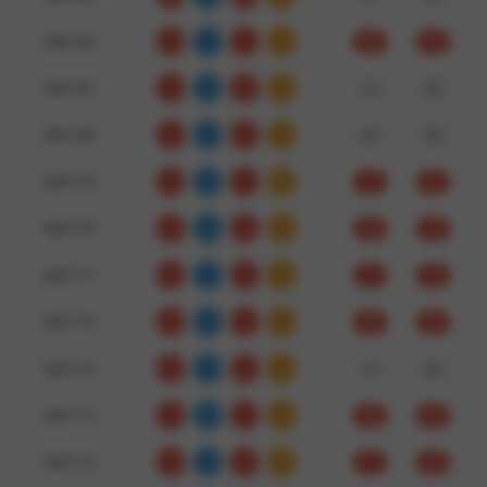
3467182
8
1
5
14
双
对
3467181
4
6
8
18
小
错
3467180
5
8
2
15
双
错
3467179
8
0
1
09
小
对
3467178
6
8
8
22
双
对
3467177
6
4
0
10
小
对
3467176
8
8
3
19
单
对
3467175
8
3
3
14
小
错
3467174
0
8
5
13
单
对
3467173
4
3
0
07
小
对