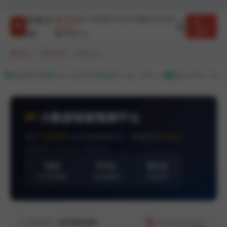
加拿大
首页
走势图
历史开奖
算法说明
28
登录
帮助中心
首页
/
加拿大28
/
预测分析
数据加密传输
7x24小时实时更新
累计分析 10000+ 期
服务 50000+ 用户
大数据智能预测平台
基于
LSTM-BP
混合神经网络算法 · 准确率高达
98.6%
数据来源：官方开奖 · 实时同步
151
71%
V3.2
已分析期数
当前准确率
算法版本
客服热线：
400-888-6666
service@pc28.com