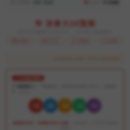
工作时间：
8:00 - 24:00
公众号：
PC28预测
🎯 加拿大28预测
加拿大28预测与分析平台 · 企业级大数据服务
实时数据
算法分析
走势图表
专业策略
商务合作 认准唯一用户名 / 没有任何群聊 / 站长担保 
⭐ 今日重点预测
第
3466802
期 ｜ 预测时间：2026年08月08日 04:41 ｜ 数据版
本：V3.2.1
15
23
10
15
13
根据算法分析，本期重点关注大单数
｜ 算法模型：LSTM-BP 混合神
经网络