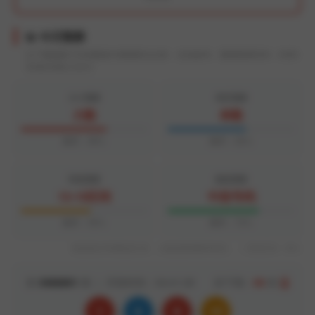
📊 今日预测
以下预测基于历史数据与智能算法分析，仅供参考。预测更新时间：2026
年08月08日 04:41
大小预测
单双预测
大数
单数
概率：68%
概率：62%
和值预测
极值预测
13-15区间
中段号码
概率：55%
概率：72%
根据最近50期数据分析，大数据预测概率较高。 ｜ 置信区间：95%
第
3466801
期 ｜ 开奖时间：04:41:29
距下期：
65
秒
+
+
=
1
6
8
15