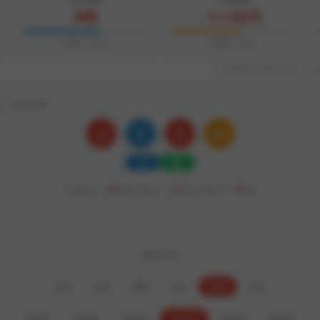
单数
13-15区间
概率：62%
概率：55%
根据最近50期数据分析，大数
12:40:37
+
+
=
2
2
0
04
小
双
大双未开：
05
期
大单未开：
01
期
小单未开：
02
期
加拿大28
组合
杀组
双项
四余
双组
龙虎
算法01
算法02
算法03
算法04
算法05
算法06