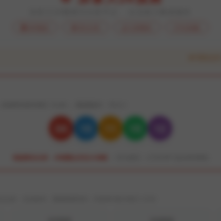
加拿大28预测与分析平台 · 企业级大数据服务
实时数据
算法分析
走势图表
专业策略
商务合作 认准唯一用户名
26年08月08日 12:40 ｜ 数据版本：V3.2.1
04
15
11
15
12
根据算法分析，本期重点关注大单数
｜ 算法模型：LSTM-BP 混合神经网络
析，仅供参考。预测更新时间：2026年08月08日 12:40
单双预测
和值预测