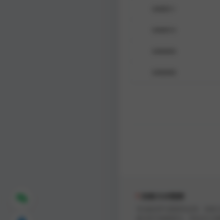
3466911
3466910
3466909
3466908
加拿大28预测
专业提供PC蛋蛋幸运28、加拿
据分析与智能算法，本站永久免