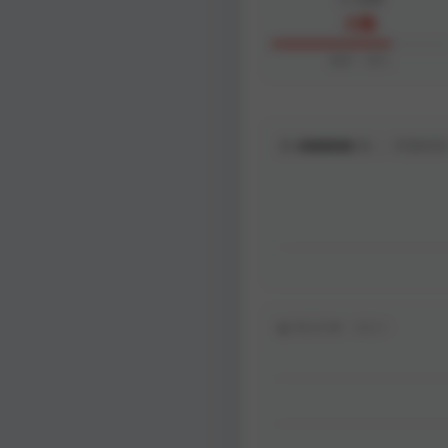
大数
概率：68%
第
3466938
期 ｜ 开奖时间：
算法引擎：V3.2.1