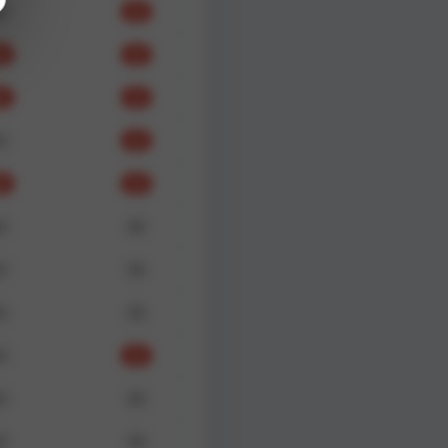
双
对
单
对
单
对
单
对
单
对
单
错
单
错
单
错
单
对
双
错
单
错