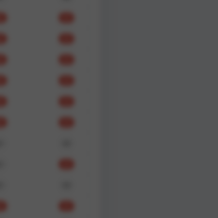
双
对
双
对
单
对
单
对
单
对
双
对
单
错
双
对
双
错
单
对