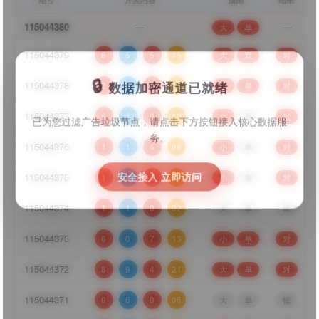
115044380
—
—
大
单
115044379
6
5
5
16
大
双
对
数据加密通道已就绪
115044378
2
5
4
11
小
单
对
115044377
6
4
0
10
小
单
对
已为您过滤广告垃圾节点，请点击下方按钮接入核心数据服
务。
115044376
1
1
4
06
小
单
对
安全接入 立即访问
115044375
1
2
5
08
小
单
对
115044374
1
1
0
02
大
单
错
115044373
6
0
7
13
小
单
对
115044372
8
9
4
21
大
单
对
115044371
0
6
0
06
大
单
错