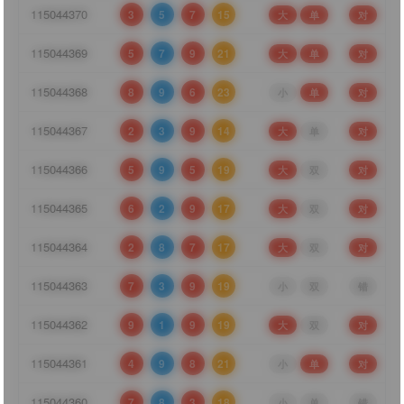
115044370
3
5
7
15
大
单
对
115044369
5
7
9
21
大
单
对
115044368
8
9
6
23
小
单
对
115044367
2
3
9
14
大
单
对
115044366
5
9
5
19
大
双
对
115044365
6
2
9
17
大
双
对
115044364
2
8
7
17
大
双
对
115044363
7
3
9
19
小
双
错
115044362
9
1
9
19
大
双
对
115044361
4
9
8
21
小
单
对
115044360
7
8
3
18
小
单
错