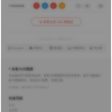
115044349
7
5
4
16
小
单
错
查看全部 424 期数据
— 合作伙伴 & 数据支持 —
Google
阿里云
数据堂
智算科技
安全盾
加拿大28预测
专业提供PC蛋蛋幸运28、加拿大28预测开奖历史查询。基于大数据分
析与智能算法，本站永久免费，无需注册。
ICP备案：豫ICP备17010199号-2
快速导航
首页
走势图