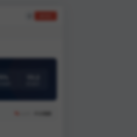
登录
75%
V3.2
前准确率
算法版本
公众号：
PC28预测