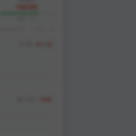
中段号码
概率：72%
据预测概率较高。 ｜ 置信区间：95%
距下期：
88
秒
当前模式：
专业版