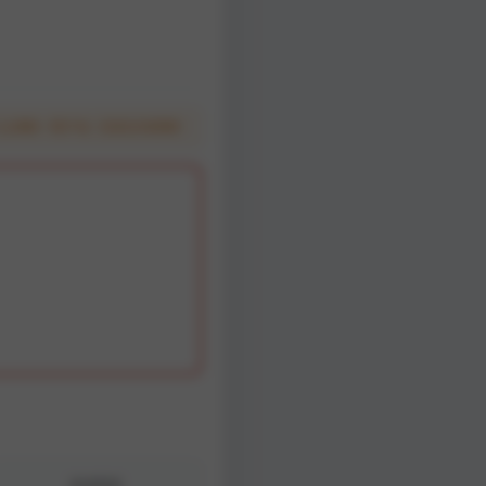
 / 没有任何群聊 / 站长担保 💛 ｜ 本站永久免费 · 无需注册 · 企业级数据安全保障
极值预测