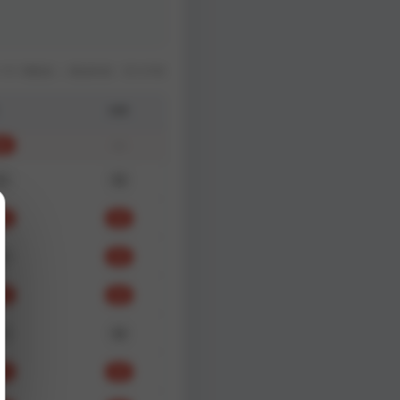
 151 期数据 ｜ 数据来源：官方开奖
结果
—
双
双
错
单
对
单
对
单
对
单
错
双
对