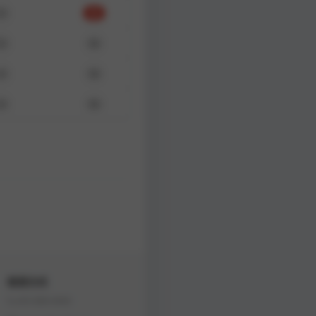
双
对
双
错
单
错
单
错
联系方式
400-888-6666